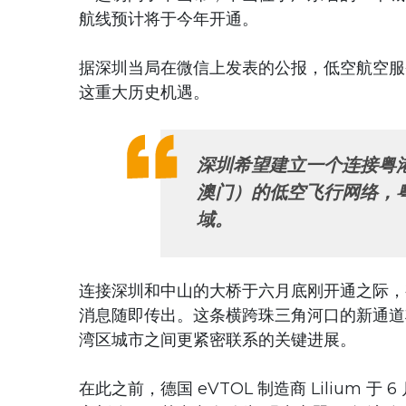
航线预计将于今年开通。
据深圳当局在微信上发表的公报，低空航空服
这重大历史机遇。
深圳希望建立一个
连
接粤
澳
门
）的低空
飞
行网
络
，
域
。
连接深圳和中山的大桥于六月底刚开通之际，有
消息随即传出。这条横跨珠三角河口的新通道将
湾区城市之间更紧密联系的关键进展。
在此之前，德国 eVTOL 制造商 Lilium 于