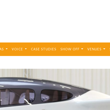
EAS
VOICE
CASE STUDIES
SHOW OFF
VENUES