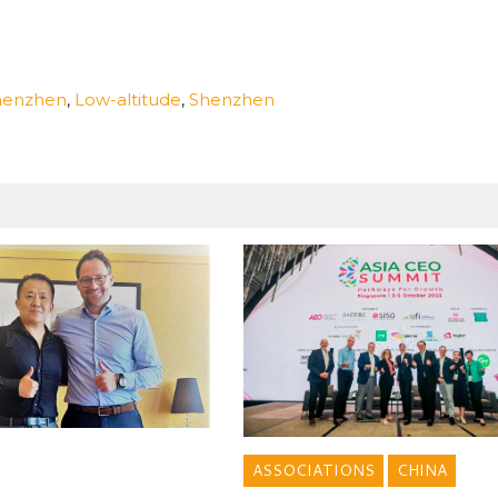
Shenzhen
,
Low-altitude
,
Shenzhen
ASSOCIATIONS
CHINA